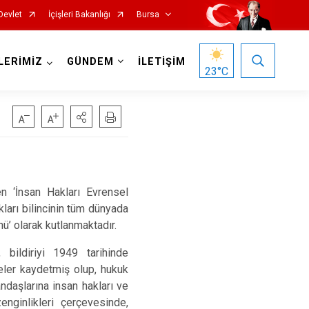
Devlet
İçişleri Bakanlığı
Bursa
LERİMİZ
GÜNDEM
İLETİŞİM
23
°C
en ‘İnsan Hakları Evrensel
Mustafakemalpaşa
ları bilincinin tüm dünyada
Mudanya
nü’ olarak kutlanmaktadır.
Nilüfer
ildiriyi 1949 tarihinde
Orhaneli
eler kaydetmiş olup, hukuk
ndaşlarına insan hakları ve
Orhangazi
enginlikleri çerçevesinde,