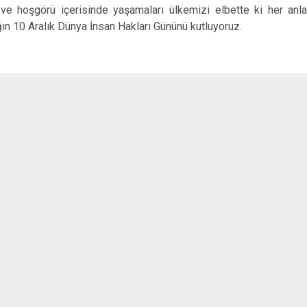
İznik
 ve hoşgörü içerisinde yaşamaları ülkemizi elbette ki her anl
Karacabey
ğın 10 Aralık Dünya İnsan Hakları Gününü kutluyoruz.
Keles
Kestel