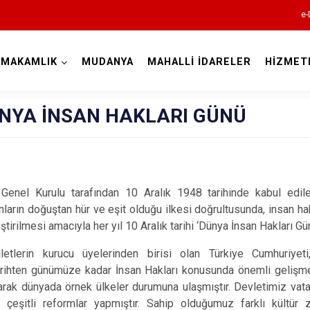
e-
YMAKAMLIK
MUDANYA
MAHALLİ İDARELER
HİZMET
Bursa
ÜNYA İNSAN HAKLARI GÜNÜ
r Genel Kurulu tarafından 10 Aralık 1948 tarihinde kabul edil
Büyükorhan
ların doğuştan hür ve eşit olduğu ilkesi doğrultusunda, insan hak
Gemlik
ştirilmesi amacıyla her yıl 10 Aralık tarihi ‘Dünya İnsan Hakları Gü
Gürsu
kurucu üyelerinden birisi olan Türkiye Cumhuriyeti, b
Harmancık
tarihten günümüze kadar İnsan Hakları konusunda önemli gelişm
alarak dünyada örnek ülkeler durumuna ulaşmıştır. Devletimiz vata
İnegöl
 çeşitli reformlar yapmıştır. Sahip olduğumuz farklı kültür z