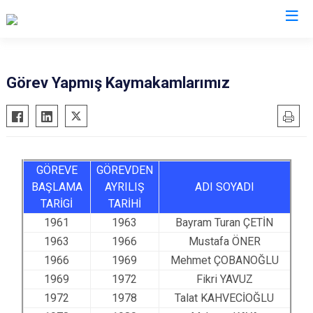
Bursa
Görev Yapmış Kaymakamlarımız
Büyükorhan
Mustafakemalpaşa
Gemlik
Mudanya
Gürsu
Nilüfer
GÖREVE
GÖREVDEN
Harmancık
Orhaneli
BAŞLAMA
AYRILIŞ
ADI SOYADI
İnegöl
Orhangazi
TARİGİ
TARİHİ
İznik
Osmangazi
1961
1963
Bayram Turan ÇETİN
Karacabey
Yenişehir
1963
1966
Mustafa ÖNER
1966
1969
Mehmet ÇOBANOĞLU
Keles
Yıldırım
1969
1972
Fikri YAVUZ
Kestel
1972
1978
Talat KAHVECİOĞLU