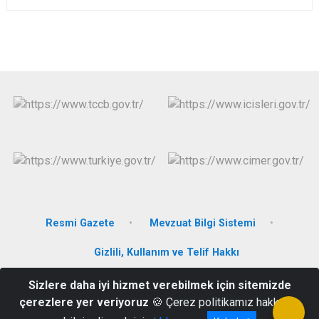
Resmi Gazete
Mevzuat Bilgi Sistemi
Gizlili, Kullanım ve Telif Hakkı
Sizlere daha iyi hizmet verebilmek için sitemizde
Mütareke Mahallesi 12 Eylül Caddesi No:29/2 Mudanya - BURSA
çerezlere yer veriyoruz
🍪 Çerez politikamız hakkında
0224 544 1001