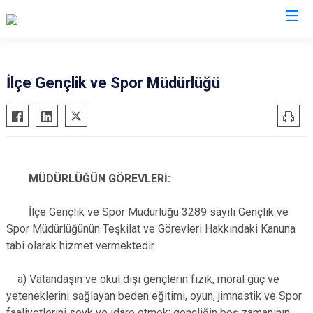
Bursa
İlçe Gençlik ve Spor Müdürlüğü
Büyükorhan
Mustafakemalpaşa
Gemlik
Mudanya
Gürsu
Nilüfer
Harmancık
Orhaneli
MÜDÜRLÜĞÜN GÖREVLERİ:
İnegöl
Orhangazi
İlçe Gençlik ve Spor Müdürlüğü 3289 sayılı Gençlik ve
İznik
Osmangazi
Spor Müdürlüğünün Teşkilat ve Görevleri Hakkındaki Kanuna
Karacabey
Yenişehir
tabi olarak hizmet vermektedir.
Keles
Yıldırım
a) Vatandaşın ve okul dışı gençlerin fizik, moral güç ve
Kestel
yeteneklerini sağlayan beden eğitimi, oyun, jimnastik ve Spor
faaliyetlerini sevk ve idare etmek; gençliğin boş zamanının