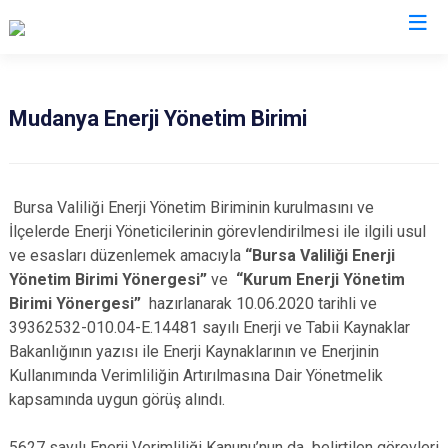
Bursa
Mudanya Enerji Yönetim Birimi
Büyükorhan
Mustafakemalpaşa
Gemlik
Mudanya
Bursa Valiliği Enerji Yönetim Biriminin kurulmasını ve
Gürsu
Nilüfer
İlçelerde Enerji Yöneticilerinin görevlendirilmesi ile ilgili usul
Harmancık
Orhaneli
ve esasları düzenlemek amacıyla
“Bursa Valiliği Enerji
Yönetim Birimi Yönergesi”
ve
“Kurum Enerji Yönetim
İnegöl
Orhangazi
Birimi Yönergesi”
hazırlanarak 10.06.2020 tarihli ve
İznik
Osmangazi
39362532-010.04-E.14481 sayılı Enerji ve Tabii Kaynaklar
Karacabey
Yenişehir
Bakanlığının yazısı ile Enerji Kaynaklarının ve Enerjinin
Keles
Yıldırım
Kullanımında Verimliliğin Artırılmasına Dair Yönetmelik
kapsamında uygun görüş alındı.
Kestel
5627 sayılı Enerji Verimliliği Kanunu’nun da belirtilen görevleri